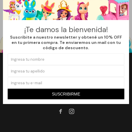
Filtrando por:
Juguetería
Muñecas
My Little Pony
Quitar filtros
Te recomendamos quitar:
My Little Pony
¡Te damos la bienvenida!
Suscribite a nuestro newsletter y obtené un 10% OFF
en tu primera compra. Te enviaremos un mail con tu
código de descuento.
Newsletter
¡Suscribite a nuestro newsletter y accedé a un 10% off en tu primera
compra!
SUSCRIBIRME
SUSCRIBIRME

