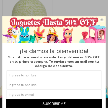

Llega
HOY
HUMIDIFICADOR CRAQUELADO
¡Te damos la bienvenida!
REDONDO
Suscribite a nuestro newsletter y obtené un 10% OFF
499
$
599
$
en tu primera compra. Te enviaremos un mail con tu
16
código de descuento.
SUSCRIBIRME