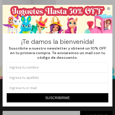

Llega
HOY
Llega en
2 hs
TUTOR MARGARITA X10
¡Te damos la bienvenida!
390
$
Suscribite a nuestro newsletter y obtené un 10% OFF
en tu primera compra. Te enviaremos un mail con tu
código de descuento.
Newsletter
SUSCRIBIRME
¡Suscribite a nuestro newsletter y accedé a un 10% off en tu primera
compra!