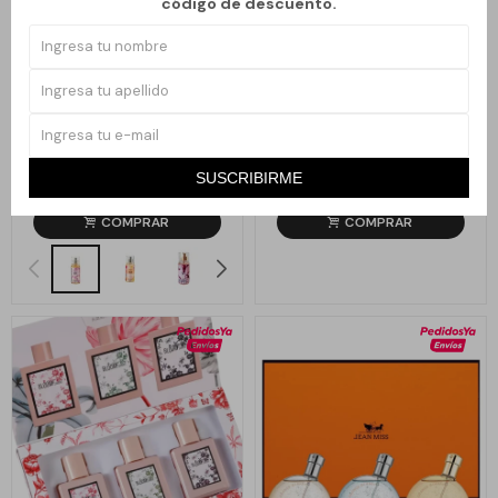
código de descuento.
Llega
HOY
Llega
HOY
Llega en
2 hs
Llega en
2 hs
BODY SPLASH CHICO - BLING
COFRE DE PERFUMES JEAN MISS
STAR
Nº3
SUSCRIBIRME
199
690
$
$