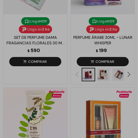
Llega
HOY
Llega
HOY
Llega en
2 hs
Llega en
2 hs
SET DE PERFUME DAMA
PERFUME ÁRABE 30ML - LUNAR
FRAGANCIAS FLORALES 30 ML
WHISPER
X2
590
199
$
$