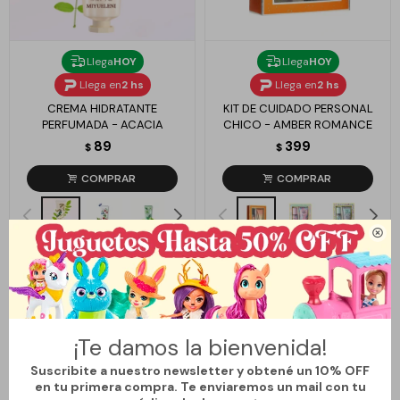
Llega
HOY
Llega
HOY
Llega en
2 hs
Llega en
2 hs
CREMA HIDRATANTE
KIT DE CUIDADO PERSONAL
PERFUMADA - ACACIA
CHICO - AMBER ROMANCE
89
399
$
$

¡Te damos la bienvenida!
Suscribite a nuestro newsletter y obtené un 10% OFF
en tu primera compra. Te enviaremos un mail con tu