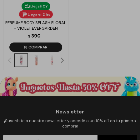
Llega
HOY
Llega en
2 hs
PERFUME BODY SPLASH FLORAL
- VIOLET EVERGARDEN
390
$
Newsletter
¡Suscribite a nuestro newsletter y accedé a un 10% off en tu primera
compra!