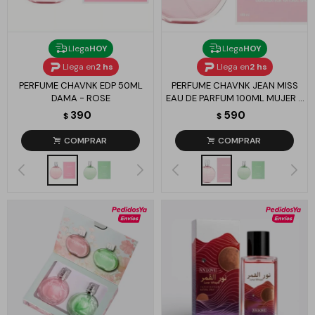
Llega
HOY
Llega
HOY
Llega en
2 hs
Llega en
2 hs
PERFUME CHAVNK EDP 50ML
PERFUME CHAVNK JEAN MISS
DAMA - ROSE
EAU DE PARFUM 100ML MUJER -
ROSE
390
590
$
$