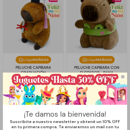
Llega
MAÑANA
Llega
MAÑANA
PELUCHE CAPIBARA
PELUCHE CAPIBARA CON
GRADUACIÓN
FLOTADOR - RANA

490
590
$
$
¡Te damos la bienvenida!
Suscribite a nuestro newsletter y obtené un 10% OFF
en tu primera compra. Te enviaremos un mail con tu