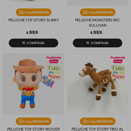
Llega
MAÑANA
Llega
MAÑANA
PELUCHE TOY STORY SLINKY
PELUCHE MONSTERS INC
SULLIVAN
889
889
$
$
Llega
MAÑANA
Llega
MAÑANA
PELUCHE TOY STORY WOODY
PELUCHE TOY STORY TIRO AL