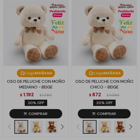
Llega
MAÑANA
Llega
MAÑANA
OSO DE PELUCHE CON MOÑO
OSO DE PELUCHE CON MOÑO
MEDIANO - BEIGE
CHICO - BEIGE
1.192
872
$
1.490
$
1.090
$
$
20
20