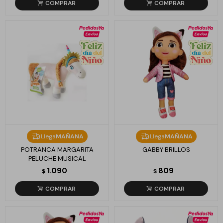
Llega
MAÑANA
Llega
MAÑANA
POTRANCA MARGARITA
GABBY BRILLOS
PELUCHE MUSICAL
1.090
809
$
$