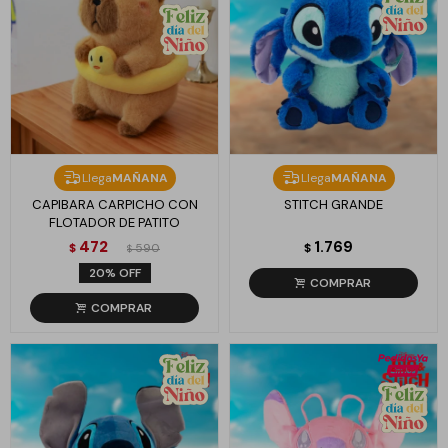
Llega
MAÑANA
Llega
MAÑANA
CAPIBARA CARPICHO CON
STITCH GRANDE
FLOTADOR DE PATITO
472
1.769
$
590
$
$
20