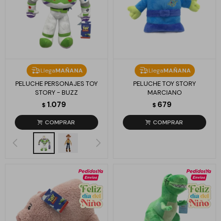
Llega
MAÑANA
Llega
MAÑANA
PELUCHE PERSONAJES TOY
PELUCHE TOY STORY
STORY - BUZZ
MARCIANO
1.079
679
$
$