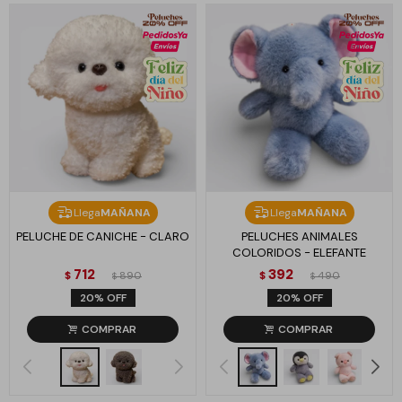
Llega
MAÑANA
Llega
MAÑANA
PELUCHE DE CANICHE - CLARO
PELUCHES ANIMALES
COLORIDOS - ELEFANTE
712
392
$
890
$
490
$
$
20
20