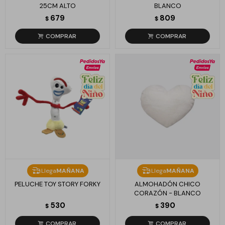
25CM ALTO
BLANCO
679
809
$
$
Llega
MAÑANA
Llega
MAÑANA
PELUCHE TOY STORY FORKY
ALMOHADÓN CHICO
CORAZÓN - BLANCO
530
390
$
$