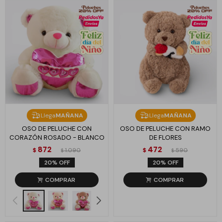
Llega
MAÑANA
Llega
MAÑANA
OSO DE PELUCHE CON
OSO DE PELUCHE CON RAMO
CORAZÓN ROSADO - BLANCO
DE FLORES
872
472
$
1.090
$
590
$
$
20
20