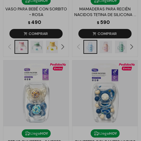
Llega
HOY
Llega
HOY
VASO PARA BEBÉ CON SORBITO
MAMADERAS PARA RECIÉN
- ROSA
NACIDOS TETINA DE SILICONA -
CELESTE
490
590
$
$
Llega
HOY
Llega
HOY