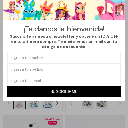
¡Te damos la bienvenida!
Suscribite a nuestro newsletter y obtené un 10% OFF
en tu primera compra. Te enviaremos un mail con tu
código de descuento.
Llega
HOY
Llega
HOY
GIMNASIO ALFOMBRA
GIMNASIO BEBÉ DIDÁCTICO
INTERACTIVA BEBÉS 76CM
COLORIDO 5 JUGUETES
COORDINACIÓN 2EN1 -
REMOVIBLES - ANIMALES
1.990
1.590
$
$
FLAMENCO
ACUÁTICOS
SUSCRIBIRME