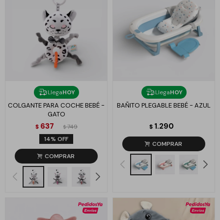
Llega
HOY
Llega
HOY
COLGANTE PARA COCHE BEBÉ -
BAÑITO PLEGABLE BEBÉ - AZUL
GATO
637
1.290
$
749
$
$
14