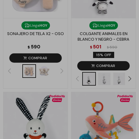
Llega
HOY
Llega
HOY
SONAJERO DE TELA X2 - OSO
COLGANTE ANIMALES EN
BLANCO Y NEGRO - CEBRA
590
501
$
$
590
$
15