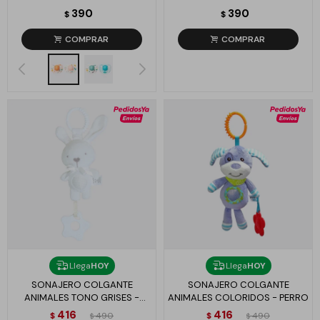
390
390
$
$
Llega
HOY
Llega
HOY
SONAJERO COLGANTE
SONAJERO COLGANTE
ANIMALES TONO GRISES -
ANIMALES COLORIDOS - PERRO
CONEJO
416
416
$
490
$
490
$
$