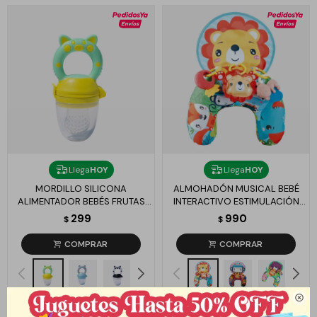
Llega
HOY
Llega
HOY
MORDILLO SILICONA
ALMOHADÓN MUSICAL BEBÉ
ALIMENTADOR BEBÉS FRUTAS
INTERACTIVO ESTIMULACIÓN
PAPILLAS ALIVIO - AMARILLO
APOYO 0-12M - LEÓN
299
990
$
$
