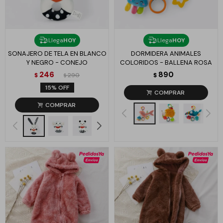
Llega
HOY
Llega
HOY
SONAJERO DE TELA EN BLANCO
DORMIDERA ANIMALES
Y NEGRO - CONEJO
COLORIDOS - BALLENA ROSA
246
890
$
290
$
$
15