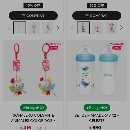
15
15
Llega
HOY
Llega
HOY
SONAJERO COLGANTE
SET DE MAMADERAS X2 -
ANIMALES COLORIDOS -
CELESTE
LECHUZA
416
690
$
490
$
$