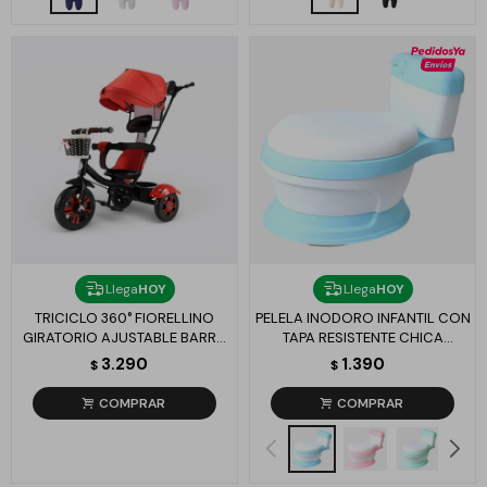
Llega
HOY
Llega
HOY
TRICICLO 360° FIORELLINO
PELELA INODORO INFANTIL CON
GIRATORIO AJUSTABLE BARRA
TAPA RESISTENTE CHICA
SEGURIDAD - ROJO
COLORES - CELESTE
3.290
1.390
$
$