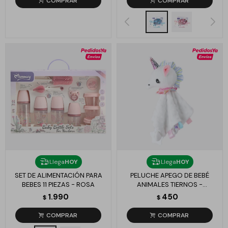
Llega
HOY
Llega
HOY
SET DE ALIMENTACIÓN PARA
PELUCHE APEGO DE BEBÉ
BEBES 11 PIEZAS - ROSA
ANIMALES TIERNOS -
UNICORNIO BLANCO
1.990
450
$
$