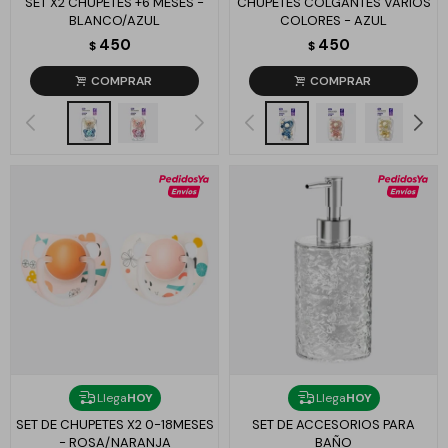
SET X2 CHUPETES +6 MESES -
CHUPETES COLGANTES VARIOS
BLANCO/AZUL
COLORES - AZUL
450
450
$
$
Llega
HOY
Llega
HOY
SET DE CHUPETES X2 0-18MESES
SET DE ACCESORIOS PARA
- ROSA/NARANJA
BAÑO