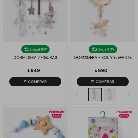
Llega
HOY
Llega
HOY
DORMIDERA 3 FIGURAS
DORMIDERA - SOL Y ELEFANTE
649
890
$
$