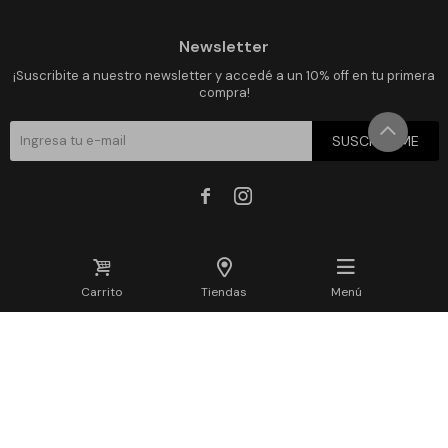
Newsletter
¡Suscribite a nuestro newsletter y accedé a un 10% off en tu primera
compra!
SUSCRIBIRME


Carrito
Tiendas
Menú
© Copyright 2026 / Que Regalo DOMENECH G & DOMENECH G - RUT 216763130019 -