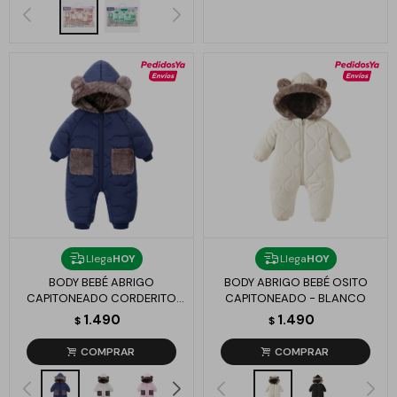
Llega
HOY
Llega
HOY
BODY BEBÉ ABRIGO
BODY ABRIGO BEBÉ OSITO
CAPITONEADO CORDERITO
CAPITONEADO - BLANCO
SINTÉTICO - AZUL
1.490
1.490
$
$