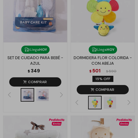
Llega
HOY
Llega
HOY
SET DE CUIDADO PARA BEBÉ -
DORMIDERA FLOR COLORIDA -
AZUL
CON ABEJA
349
501
$
$
590
$
15