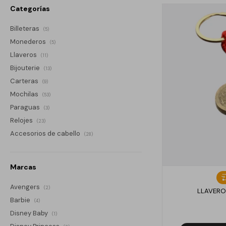
Categorías
Billeteras
(5)
Monederos
(5)
Llaveros
(11)
Bijouterie
(13)
Carteras
(9)
Mochilas
(53)
Paraguas
(3)
Relojes
(23)
Accesorios de cabello
(28)
Marcas
Avengers
(2)
LLAVERO
Barbie
(4)
Disney Baby
(1)