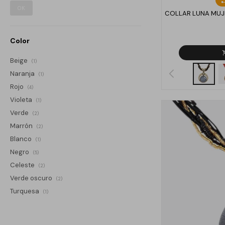
OK
COLLAR LUNA MUJ
Color
Beige
(1)
Naranja
(1)
Rojo
(4)
Violeta
(1)
Verde
(2)
Marrón
(2)
Blanco
(1)
Negro
(5)
Celeste
(2)
Verde oscuro
(2)
Turquesa
(1)