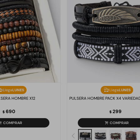
Llega
LUNES
Llega
LUNES
LSERA HOMBRE X12
PULSERA HOMBRE PACK X4 VARIEDAD
690
299
$
$