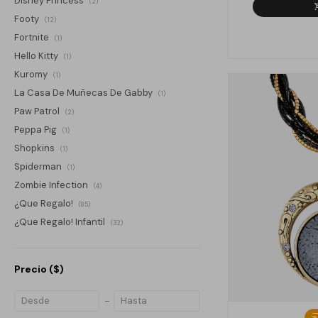
Disney Princess
(2)
Footy
(12)
Fortnite
(1)
Hello Kitty
(1)
Kuromy
(1)
La Casa De Muñecas De Gabby
(1)
Paw Patrol
(2)
Peppa Pig
(1)
Shopkins
(1)
Spiderman
(1)
Zombie Infection
(4)
¿Que Regalo!
(85)
¿Que Regalo! Infantil
(32)
Precio
($)