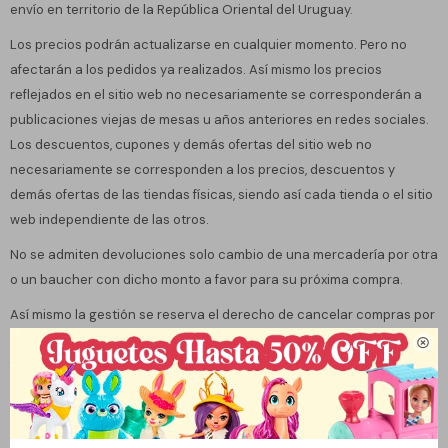
envío en territorio de la República Oriental del Uruguay.
Los precios podrán actualizarse en cualquier momento. Pero no
afectarán a los pedidos ya realizados. Así mismo los precios
reflejados en el sitio web no necesariamente se corresponderán a
publicaciones viejas de mesas u años anteriores en redes sociales.
Los descuentos, cupones y demás ofertas del sitio web no
necesariamente se corresponden a los precios, descuentos y
demás ofertas de las tiendas físicas, siendo así cada tienda o el sitio
web independiente de las otros.
No se admiten devoluciones solo cambio de una mercadería por otra
o un baucher con dicho monto a favor para su próxima compra.
Así mismo la gestión se reserva el derecho de cancelar compras por
causas de fuerza mayor. Entiendo por causas de fuerza mayor

faltante de stock en épocas pico de trabajo sin tiempo de reposición
o error de stock en el sistema. Al igual que mercadería dañada que
no esté apta para su venta. Se contará con la cortesía de
comunicarse previamente con el cliente en caso de querer