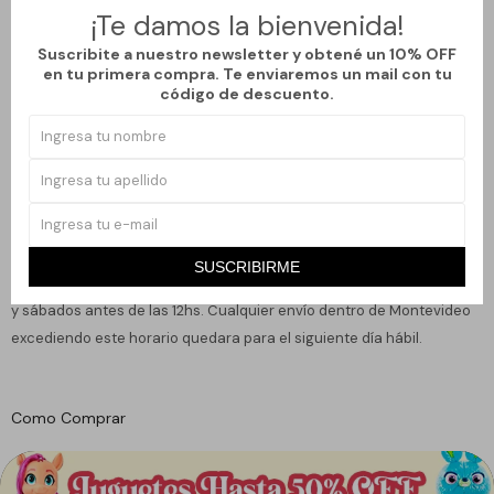
¡Te damos la bienvenida!
gestionar una compra nueva por dicho monto lo que quiere decir
que las devoluciones son totales o se brinda un cupón de
Suscribite a nuestro newsletter y obtené un 10% OFF
en tu primera compra. Te enviaremos un mail con tu
devolución con ese monto para una próxima compra.
código de descuento.
Los retiros en tiendas físicas se pueden efectuar una vez la gestión
se comunique con el comprador para notificárselo, no antes.
Envío Express
El Envío Express se encuentra disponible dentro de Montevideo con
SUSCRIBIRME
entrega en el día comprando de lunes a viernes antes de las 15:30hs
y sábados antes de las 12hs. Cualquier envío dentro de Montevideo
excediendo este horario quedara para el siguiente día hábil.
Como Comprar