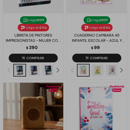
Llega
HOY
Llega
HOY
Llega en
2 hs
Llega en
2 hs
LIBRETA DE PINTORES
CUADERNO CAPIBARA A5
IMPRESIONISTAS - MUJER CON
INFANTIL ESCOLAR - AZUL Y
SOMBRILLA
ROSA
390
99
$
$