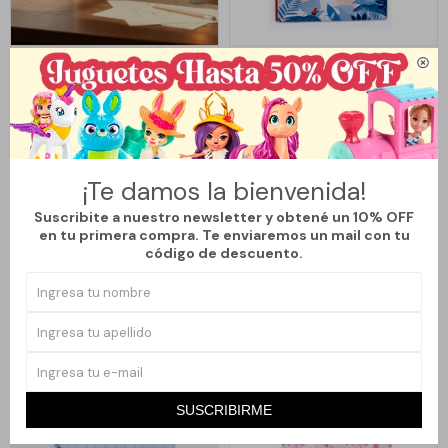

Llega
HOY
Llega
HOY
Llega en
2 hs
Llega en
2 hs
LIBRETA CAPIBARA
LIBRETA A5 DE TAPA DURA -
CESTE
490
290
$
$
¡Te damos la bienvenida!
Suscribite a nuestro newsletter y obtené un 10% OFF
en tu primera compra. Te enviaremos un mail con tu
código de descuento.
SUSCRIBIRME