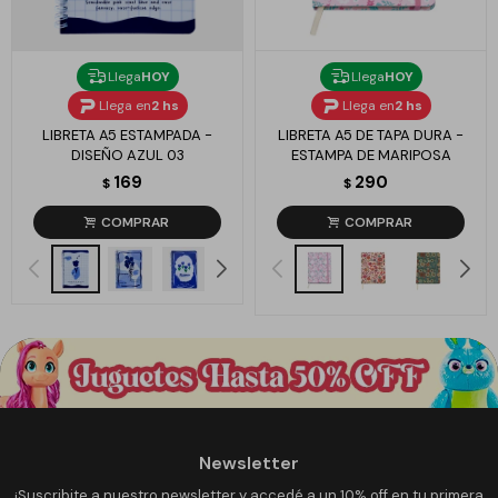
Llega
HOY
Llega
HOY
Llega en
2 hs
Llega en
2 hs
LIBRETA A5 ESTAMPADA -
LIBRETA A5 DE TAPA DURA -
DISEÑO AZUL 03
ESTAMPA DE MARIPOSA
169
290
$
$
Newsletter
¡Suscribite a nuestro newsletter y accedé a un 10% off en tu primera