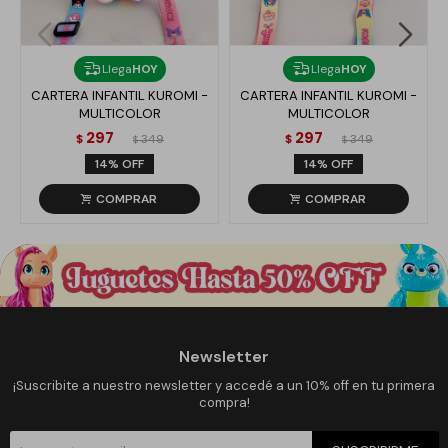
Llega
HOY
Llega
HOY
CARTERA INFANTIL KUROMI -
CARTERA INFANTIL KUROMI -
MULTICOLOR
MULTICOLOR
297
297
$
349
$
349
$
$
14
14
Newsletter
¡Suscribite a nuestro newsletter y accedé a un 10% off en tu primera
compra!