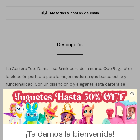
Métodos y costos de envío
Descripción
La Cartera Tote Dama Lisa Similcuero de la marca Que Regalo! es
la elección perfecta para la mujer moderna que busca estilo y
funcionalidad. Con un diseño chic y elegante, esta cartera se
adapta a cualquier ocasión, desde un día de trabajo hasta una

salida casual. Su material sintético de alta calidad garantiza
durabilidad y un aspecto sofisticado.
El forro interior proporciona un acabado cuidado, ideal para
mantener tus pertenencias organizadas y protegidas. Además,
¡Te damos la bienvenida!
cuenta con un cierre seguro que asegura que tus objetos