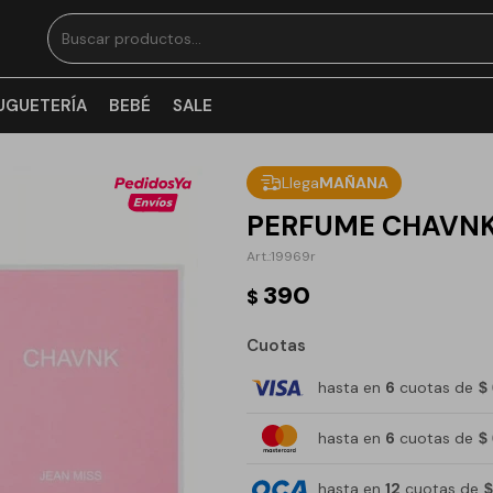
UGUETERÍA
BEBÉ
SALE
Llega
MAÑANA
PERFUME CHAVNK
19969r
390
$
Cuotas
hasta en
6
cuotas de
$
hasta en
6
cuotas de
$
hasta en
12
cuotas de
$