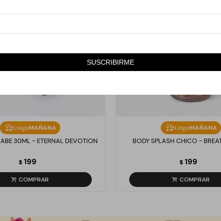
SUSCRIBIRME
Llega
MAÑANA
Llega
MAÑANA
ABE 30ML - ETERNAL DEVOTION
BODY SPLASH CHICO - BREA
199
199
$
$