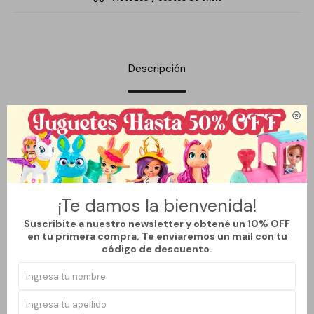
Descripción

Disfrutá de un set de regalo exclusivo que incluye dos perfumes
Chavnk diseñados especialmente para mujer. Cada fragancia
ofrece una experiencia olfativa floral que realza tu estilo y
personalidad.
Tipo de perfume Eau de parfum, con presentación en set x2 de
¡Te damos la bienvenida!
30ml cada uno.
Suscribite a nuestro newsletter y obtené un 10% OFF
en tu primera compra. Te enviaremos un mail con tu
Ideal para uso diario o para ocasiones especiales. Perfecto para
código de descuento.
regalar y sorprender con un detalle elegante y delicado.