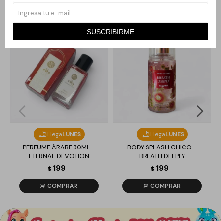
Productos que te pueden interesar
SUSCRIBIRME
Llega
LUNES
Llega
LUNES
PERFUME ÁRABE 30ML -
BODY SPLASH CHICO -
ETERNAL DEVOTION
BREATH DEEPLY
199
199
$
$