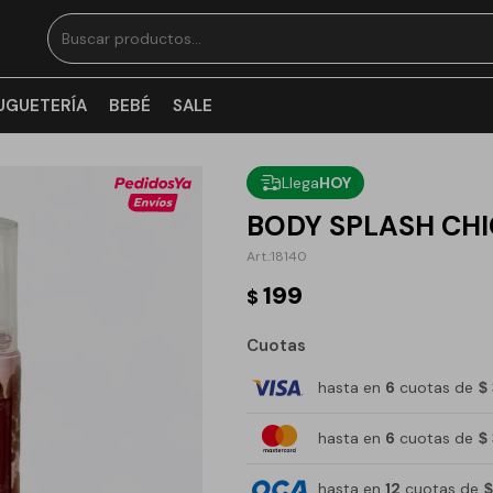
UGUETERÍA
BEBÉ
SALE
Llega
HOY
BODY SPLASH CHI
18140
199
$
Cuotas
hasta en
6
cuotas de
$
hasta en
6
cuotas de
$
hasta en
12
cuotas de
$