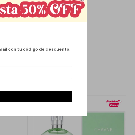
can un aroma
una sensación de
n un toque de encanto
mail con tu código de descuento.