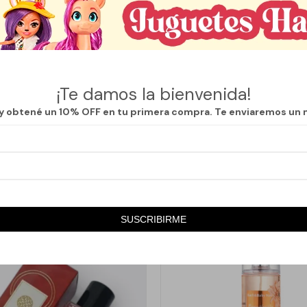
Descripción
ce una fragancia fresca, femenina y envolvente, ideal para quienes bus
¡Te damos la bienvenida!
ara el día a día. Su fórmula ligera perfuma suavemente la piel, dejando 
 que acompaña durante horas, perfecta para complementar tu rutina co
 y obtené un 10% OFF en tu primera compra. Te enviaremos un 
SUSCRIBIRME