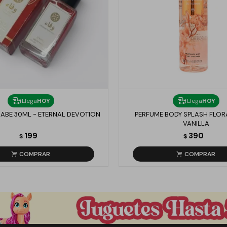
Llega
HOY
Llega
HOY
ABE 30ML - ETERNAL DEVOTION
PERFUME BODY SPLASH FLORA
VANILLA
199
390
$
$