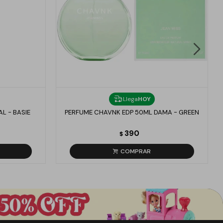
Llega
HOY
L - BASIE
PERFUME CHAVNK EDP 50ML DAMA - GREEN
390
$