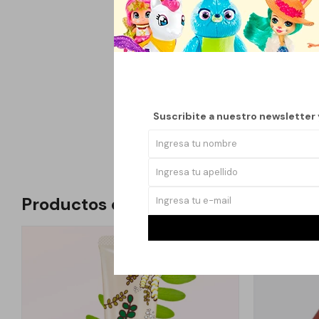
Este body splash ofre
duradero y delicado p
frescura y bienestar
Suscribite a nuestro newsletter
y suavidad.
Productos que te pueden interesar