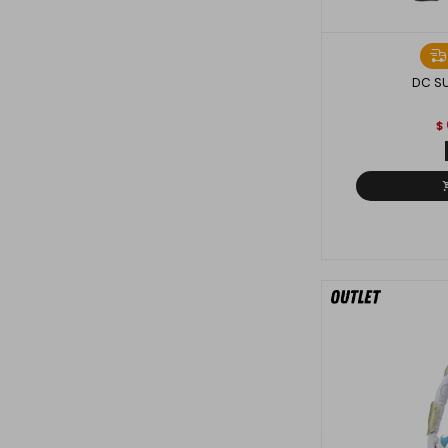
DC S
$