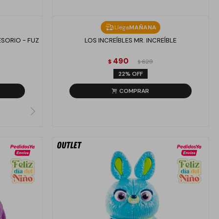
Llega
MAÑANA
SORIO - FUZ
LOS INCREÍBLES MR. INCREÍBLE
490
$
629
$
22