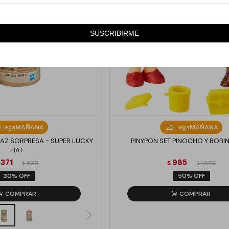
SUSCRIBIRME
Llega
MAÑANA
Llega
MAÑANA
RAZ SORPRESA - SUPER LUCKY
PINYPON SET PINOCHO Y ROB
BAT
371
985
530
$
1.970
$
$
30
50