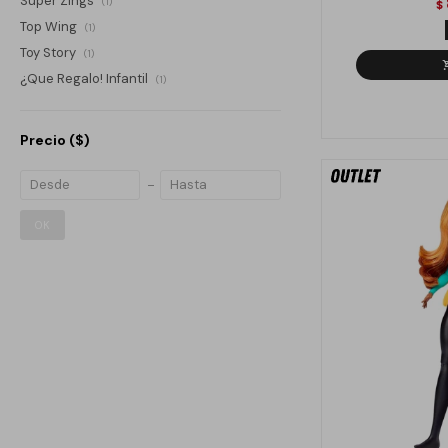
Super Zings
(1)
$
Top Wing
(1)
Toy Story
(1)
¿Que Regalo! Infantil
(1)
Precio
($)
OK