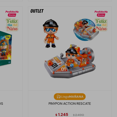
Llega
MAÑANA
OS
PINYPON ACTION RESCATE
1.245
$
2.490
$