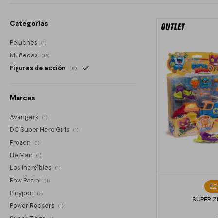
Categorías
Peluches
(1)
Muñecas
(13)
Figuras de acción
(16)
Marcas
Avengers
(1)
DC Super Hero Girls
(1)
Frozen
(1)
He Man
(1)
Los Increíbles
(1)
Paw Patrol
(1)
Pinypon
(5)
SUPER Z
Power Rockers
(1)