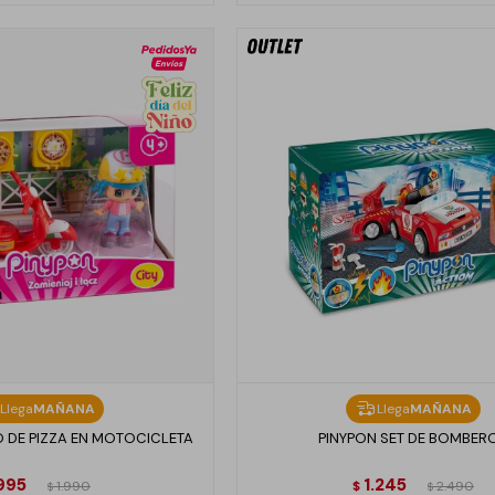
Llega
MAÑANA
Llega
MAÑANA
O DE PIZZA EN MOTOCICLETA
PINYPON SET DE BOMBER
995
1.245
1.990
$
2.490
$
$