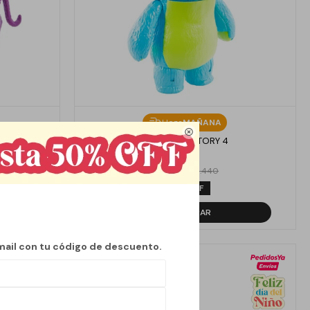
Llega
MAÑANA

THOR
BUNNT TOY STORY 4
720
$
1.440
$
50
mail con tu código de descuento.