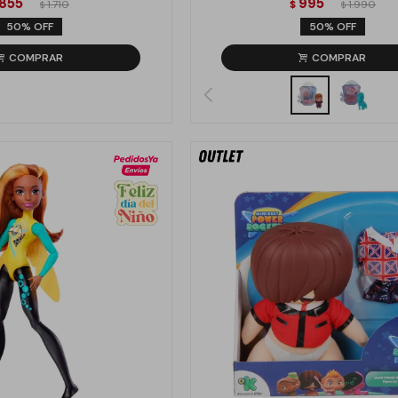
855
995
1.710
$
1.990
$
$
50
50