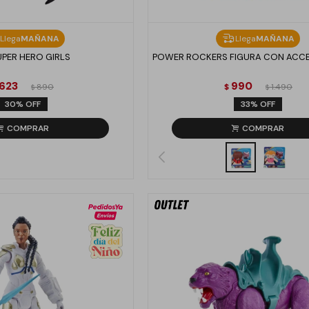
Llega
MAÑANA
Llega
MAÑANA
UPER HERO GIRLS
POWER ROCKERS FIGURA CON ACCE
623
990
890
$
1.490
$
$
30
33