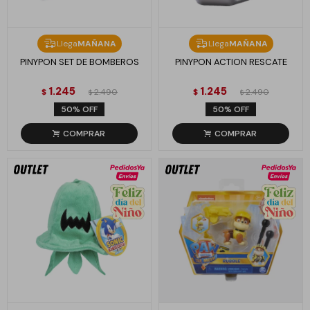
Llega
MAÑANA
Llega
MAÑANA
PINYPON SET DE BOMBEROS
PINYPON ACTION RESCATE
1.245
1.245
$
2.490
$
2.490
$
$
50
50