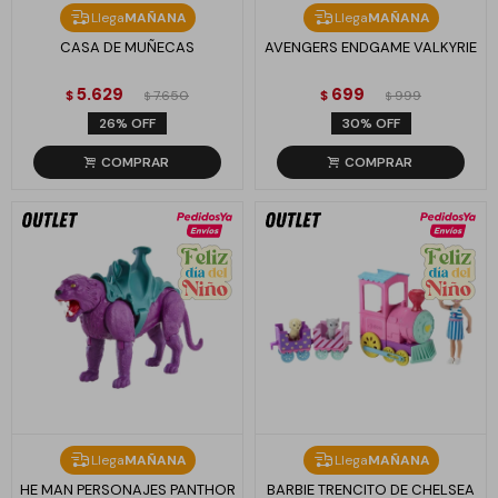
Llega
MAÑANA
Llega
MAÑANA
CASA DE MUÑECAS
AVENGERS ENDGAME VALKYRIE
5.629
699
$
7.650
$
999
$
$
26
30
Llega
MAÑANA
Llega
MAÑANA
HE MAN PERSONAJES PANTHOR
BARBIE TRENCITO DE CHELSEA