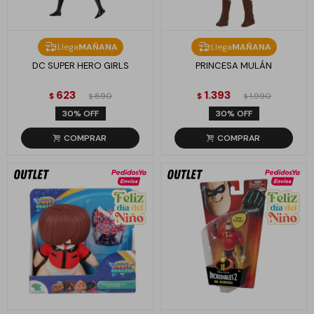
Llega
MAÑANA
Llega
MAÑANA
DC SUPER HERO GIRLS
PRINCESA MULÁN
623
1.393
$
890
$
1.990
$
$
30
30