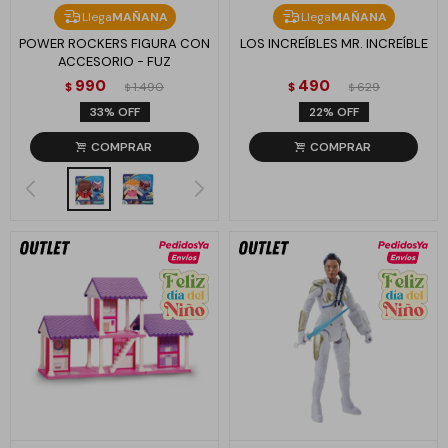
Llega
MAÑANA
Llega
MAÑANA
POWER ROCKERS FIGURA CON
LOS INCREÍBLES MR. INCREÍBLE
ACCESORIO - FUZ
990
490
$
1.490
$
629
$
$
33
22