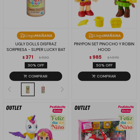
Llega
MAÑANA
Llega
MAÑANA
UGLY DOLLS DISFRAZ
PINYPON SET PINOCHO Y ROBIN
SORPRESA - SUPER LUCKY BAT
HOOD
371
985
$
530
$
1.970
$
$
30
50