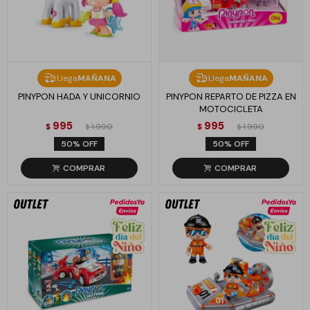
Llega
MAÑANA
Llega
MAÑANA
PINYPON HADA Y UNICORNIO
PINYPON REPARTO DE PIZZA EN
MOTOCICLETA
995
995
$
1.990
$
1.990
$
$
50
50