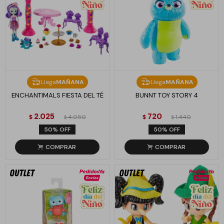
Llega
MAÑANA
Llega
MAÑANA
ENCHANTIMALS FIESTA DEL TÉ
BUNNT TOY STORY 4
2.025
720
$
4.050
$
1.440
$
$
50
50