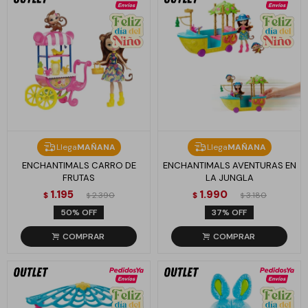
Llega
MAÑANA
Llega
MAÑANA
ENCHANTIMALS CARRO DE
ENCHANTIMALS AVENTURAS EN
FRUTAS
LA JUNGLA
1.195
1.990
$
2.390
$
3.180
$
$
50
37