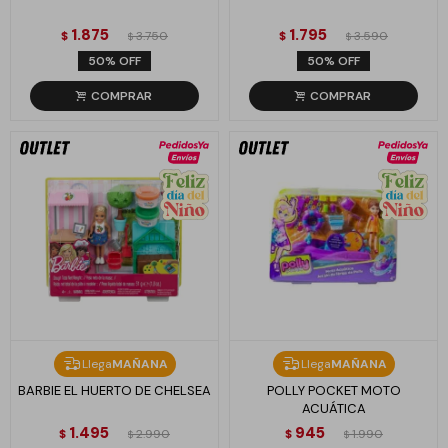
1.875
1.795
$
3.750
$
3.590
$
$
50
50
Llega
MAÑANA
Llega
MAÑANA
BARBIE EL HUERTO DE CHELSEA
POLLY POCKET MOTO
ACUÁTICA
1.495
945
$
2.990
$
1.990
$
$