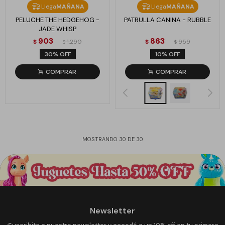
Llega
MAÑANA
Llega
MAÑANA
PELUCHE THE HEDGEHOG -
PATRULLA CANINA - RUBBLE
JADE WHISP
903
863
$
1.290
$
959
$
$
30
10
MOSTRANDO
30
DE
30
Newsletter