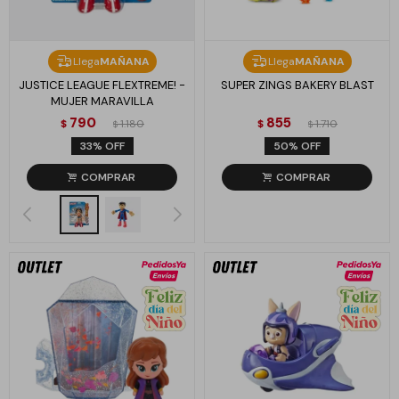
Llega
MAÑANA
Llega
MAÑANA
JUSTICE LEAGUE FLEXTREME! -
SUPER ZINGS BAKERY BLAST
MUJER MARAVILLA
790
855
$
1.180
$
1.710
$
$
33
50