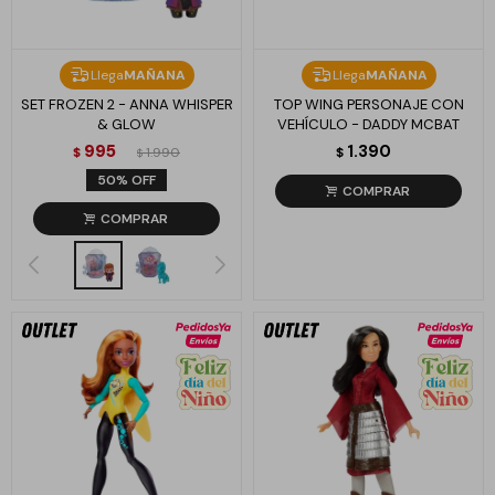
Llega
MAÑANA
Llega
MAÑANA
SET FROZEN 2 - ANNA WHISPER
TOP WING PERSONAJE CON
& GLOW
VEHÍCULO - DADDY MCBAT
995
1.390
$
1.990
$
$
50