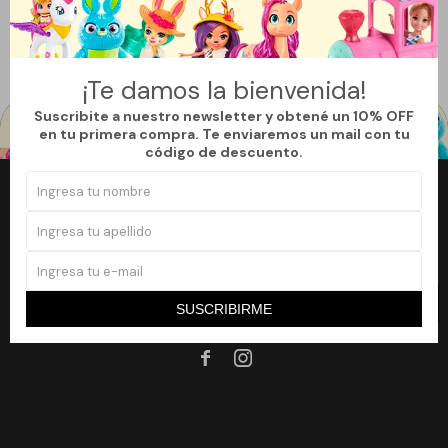
Quitar filtros
Filtrando por:
Juguetería
My Little Pony
Te recomendamos quitar:
My Little Pony
¡Te damos la bienvenida!
Suscribite a nuestro newsletter y obtené un 10% OFF
en tu primera compra. Te enviaremos un mail con tu
código de descuento.
Newsletter
¡Suscribite a nuestro newsletter y accedé a un 10% off en tu primera
compra!
SUSCRIBIRME
SUSCRIBIRME

