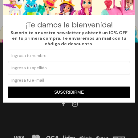
Filtrando por:
Juguetería
Figuras de acción
Sonic
Quitar filtros
¡Te damos la bienvenida!
Suscribite a nuestro newsletter y obtené un 10% OFF
en tu primera compra. Te enviaremos un mail con tu
código de descuento.
Newsletter
¡Suscribite a nuestro newsletter y accedé a un 10% off en tu primera
compra!
SUSCRIBIRME
SUSCRIBIRME

