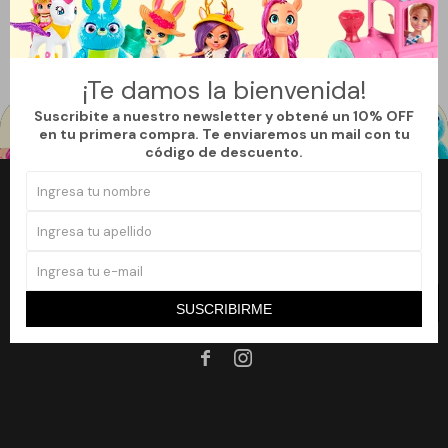
Quitar filtros
Filtrando por:
Bebé
Caminadores y Andadores
Te recomendamos quitar:
Bebé
¡Te damos la bienvenida!
Suscribite a nuestro newsletter y obtené un 10% OFF
en tu primera compra. Te enviaremos un mail con tu
código de descuento.
Newsletter
¡Suscribite a nuestro newsletter y accedé a un 10% off en tu primera
compra!
SUSCRIBIRME
SUSCRIBIRME

