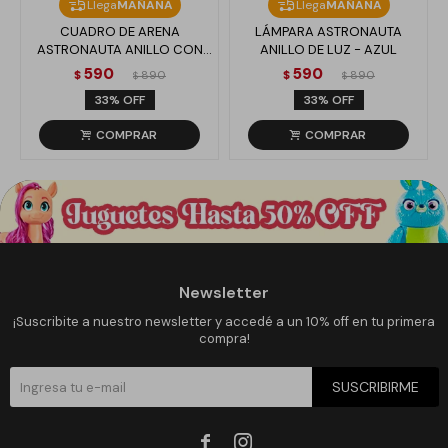
Llega
MAÑANA
Llega
MAÑANA
CUADRO DE ARENA
LÁMPARA ASTRONAUTA
ASTRONAUTA ANILLO CON
ANILLO DE LUZ - AZUL
LUZ - AZUL
590
590
$
890
$
890
$
$
33
33
Newsletter
¡Suscribite a nuestro newsletter y accedé a un 10% off en tu primera
compra!
SUSCRIBIRME

