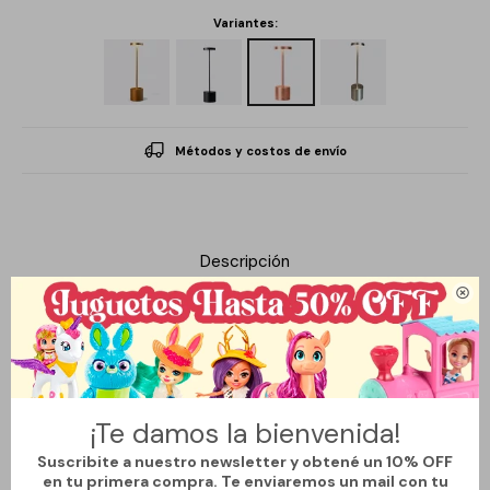
Variantes:
Métodos y costos de envío
Descripción

Esta lámpara destaca por su diseño moderno y minimalista,
fabricada en metal para lograr una pieza resistente y elegante.
Incorpora encendido táctil, lo que permite ajustar la luz de forma
¡Te damos la bienvenida!
práctica y precisa con un simple toque. Gracias a su puerto USB,
ofrece una solución funcional para cargar dispositivos o utilizarla
Suscribite a nuestro newsletter y obtené un 10% OFF
en tu primera compra. Te enviaremos un mail con tu
en escritorios, mesas de noche y espacios de trabajo.