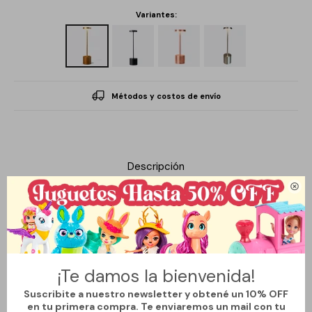
Variantes:
Métodos y costos de envío
Descripción

Esta lámpara destaca por su diseño moderno y minimalista,
fabricada en metal para lograr una pieza resistente y elegante.
Incorpora encendido táctil, lo que permite ajustar la luz de forma
¡Te damos la bienvenida!
práctica y precisa con un simple toque. Gracias a su puerto USB,
ofrece una solución funcional para cargar dispositivos o utilizarla
Suscribite a nuestro newsletter y obtené un 10% OFF
en tu primera compra. Te enviaremos un mail con tu
en escritorios, mesas de noche y espacios de trabajo.