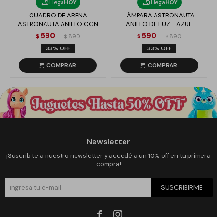
Llega
HOY
Llega
HOY
CUADRO DE ARENA
LÁMPARA ASTRONAUTA
ASTRONAUTA ANILLO CON
ANILLO DE LUZ - AZUL
LUZ - AZUL
590
590
$
890
$
890
$
$
33
33
Newsletter
¡Suscribite a nuestro newsletter y accedé a un 10% off en tu primera
compra!
SUSCRIBIRME

