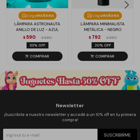
Llega
MAÑANA
Llega
MAÑANA
LÁMPARA ASTRONAUTA
LÁMPARA MINIMALISTA
ANILLO DE LUZ - AZUL
METÁLICA - NEGRO
590
792
$
890
$
990
$
$
33
20
Newsletter
¡Suscribite a nuestro newsletter y accedé a un 10% off en tu primera
compra!
SUSCRIBIRME