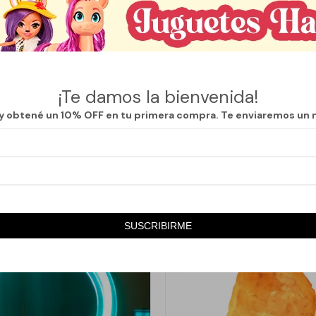
cendido táctil, lo que permite ajustar la luz de forma práctica y precisa
B, ofrece una solución funcional para cargar dispositivos o utilizarla en
rabajo.
crea un ambiente agradable sin recargar el entorno, ideal para quiene
¡Te damos la bienvenida!
 con estilo contemporáneo. Una opción versátil que combina utilidad dia
 y obtené un 10% OFF en tu primera compra. Te enviaremos un 
SUSCRIBIRME