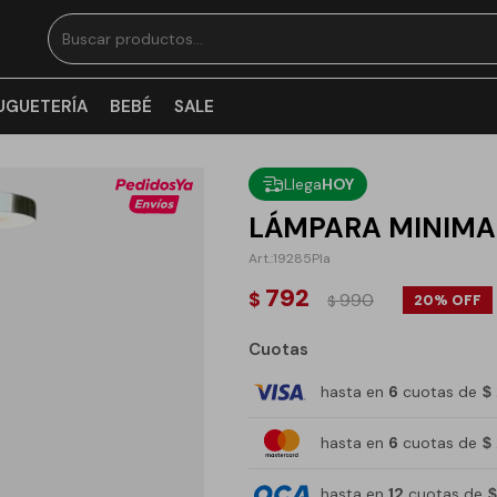
UGUETERÍA
BEBÉ
SALE
Llega
HOY
LÁMPARA MINIMA
19285Pla
792
$
990
20
$
Cuotas
hasta en
6
cuotas de
$
hasta en
6
cuotas de
$
hasta en
12
cuotas de
$