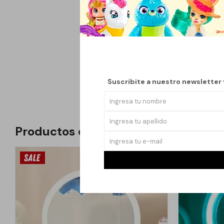
elegante. Incorpora en
Gracias a su puerto US
noche y espacios de t
Su iluminación suave 
compacta, eficiente y
limpio y actual.
Suscribite a nuestro newsletter
Productos que te pueden interesar