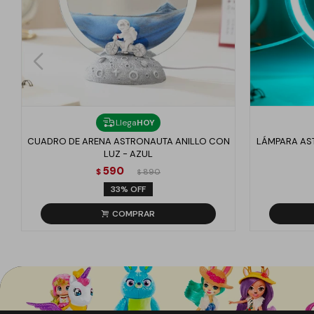
Llega
HOY
CUADRO DE ARENA ASTRONAUTA ANILLO CON
LÁMPARA AST
LUZ - AZUL
590
$
890
$
33