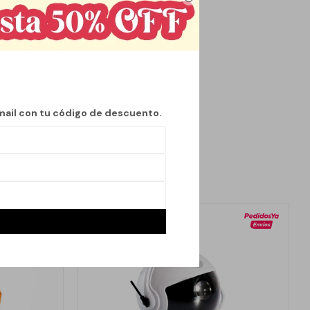
 con un simple toque.
 escritorios, mesas de
s buscan una lámpara
ria con un diseño
mail con tu código de descuento.