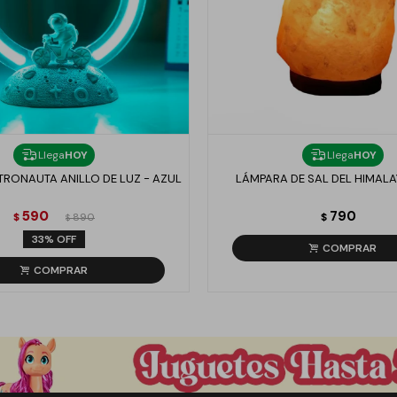
Llega
HOY
Llega
HOY
RONAUTA ANILLO DE LUZ - AZUL
LÁMPARA DE SAL DEL HIMALAYA
590
790
$
890
$
$
33