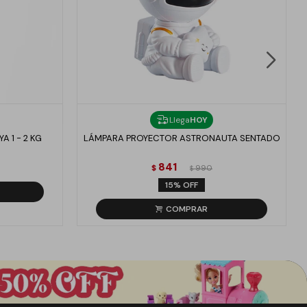
Llega
HOY
 1 - 2 KG
LÁMPARA PROYECTOR ASTRONAUTA SENTADO
841
$
990
$
15