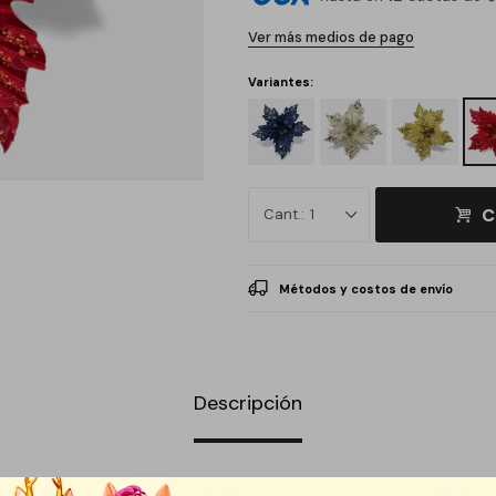
Ver más medios de pago
Variantes:
C
1
Métodos y costos de envío
Descripción
ién conocida como “Poinsettia”, es uno de los símbolos decorativos más 