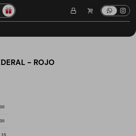
EDERAL - ROJO
 30
 30
 15