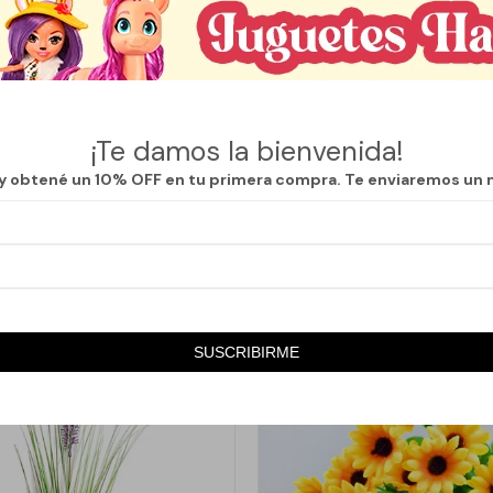
 se remonta a México, donde esta planta de intenso color rojo era asoci
ada en ceremonias religiosas por su forma estrellada, que evocaba la Estre
endió internacionalmente hasta convertirse en un elemento clásico en 
¡Te damos la bienvenida!
nal está pensada para aportar un acento cálido y elegante a cualquier a
prolijo permiten utilizarla tanto como centro de mesa, en arreglos decor
 y obtené un 10% OFF en tu primera compra. Te enviaremos un 
ación del árbol y otros rincones del hogar.
SUSCRIBIRME