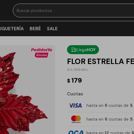
UGUETERÍA
BEBÉ
SALE
Llega
HOY
FLOR ESTRELLA F
19184Ro
179
$
Cuotas
hasta en
6
cuotas de
$
hasta en
6
cuotas de
$
hasta en
12
cuotas de
$