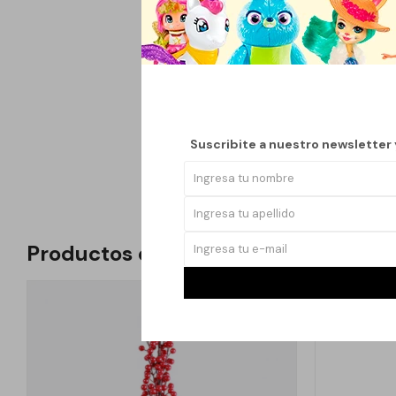
Navidad. Su tradición
de fin de año y utiliz
tiempo, su uso se ext
esta época festiva.
Esta versión tradicio
realista y su acabado 
Suscribite a nuestro newsletter
complementar la decor
Productos que te pueden interesar