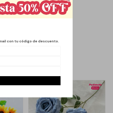
ada a celebraciones
lla de Belén. Con el
los hogares durante
mbiente. Su diseño
ativos, o para
mail con tu código de descuento.