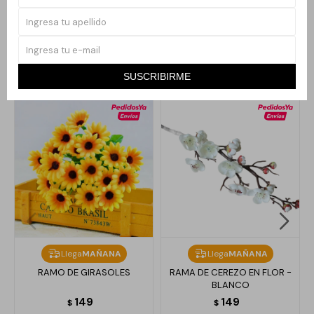
árbol y otros rincones del hogar.
SUSCRIBIRME
Productos que te pueden interesar
Llega
MAÑANA
Llega
MAÑANA
RAMO DE GIRASOLES
RAMA DE CEREZO EN FLOR -
BLANCO
149
149
$
$