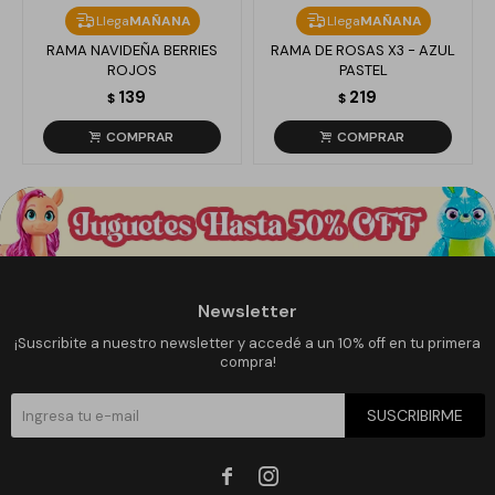
Llega
MAÑANA
Llega
MAÑANA
RAMA NAVIDEÑA BERRIES
RAMA DE ROSAS X3 - AZUL
ROJOS
PASTEL
139
219
$
$
Newsletter
¡Suscribite a nuestro newsletter y accedé a un 10% off en tu primera
compra!
SUSCRIBIRME

