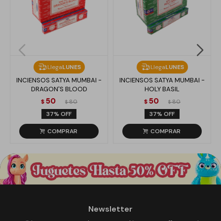
Llega
LUNES
Llega
LUNES
INCIENSOS SATYA MUMBAI -
INCIENSOS SATYA MUMBAI -
DRAGON'S BLOOD
HOLY BASIL
50
50
$
80
$
80
$
$
37
37
Newsletter