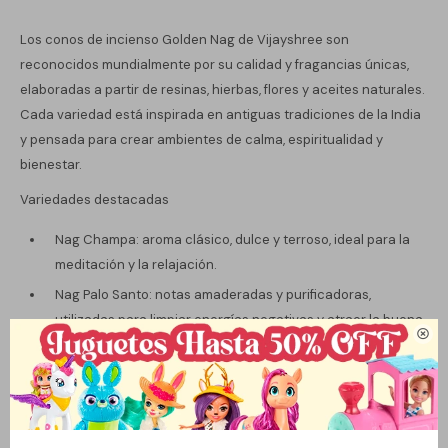
Los conos de incienso Golden Nag de Vijayshree son
reconocidos mundialmente por su calidad y fragancias únicas,
elaboradas a partir de resinas, hierbas, flores y aceites naturales.
Cada variedad está inspirada en antiguas tradiciones de la India
y pensada para crear ambientes de calma, espiritualidad y
bienestar.
Variedades destacadas
Nag Champa: aroma clásico, dulce y terroso, ideal para la
meditación y la relajación.
Nag Palo Santo: notas amaderadas y purificadoras,
utilizadas para limpiar energías negativas y atraer la buena

vibra.
Nag Sandal (Sándalo): fragancia cálida, suave y mística, que
favorece la concentración y la paz interior.
Nag Patchouli: aroma profundo, intenso y terroso, asociado