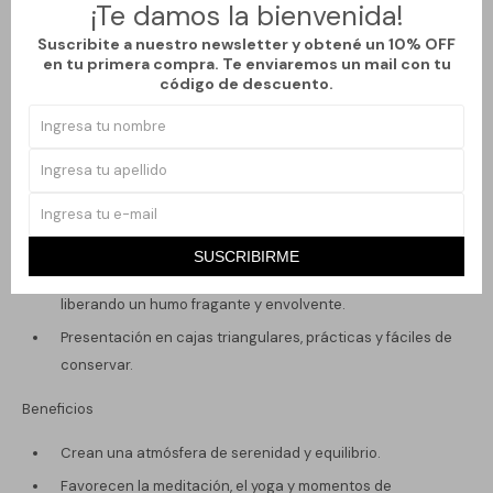
¡Te damos la bienvenida!
con la conexión espiritual y la estabilidad emocional.
Nag White Sage (Salvia Blanca): fresco y herbal,
Suscribite a nuestro newsletter y obtené un 10% OFF
en tu primera compra. Te enviaremos un mail con tu
tradicionalmente usado para la limpieza energética y la
código de descuento.
protección.
Características
Elaborados artesanalmente con la técnica masala.
Ingredientes 100% naturales, sin químicos dañinos ni
aditivos animales.
SUSCRIBIRME
Cada cono tiene una combustión lenta y duradera,
liberando un humo fragante y envolvente.
Presentación en cajas triangulares, prácticas y fáciles de
conservar.
Beneficios
Crean una atmósfera de serenidad y equilibrio.
Favorecen la meditación, el yoga y momentos de