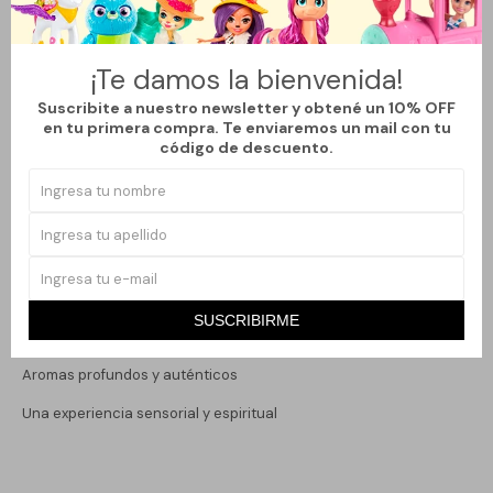
Descubre la magia ancestral de los inciensos Tribal Soul,
elaborados con resinas, hierbas y aceites naturales
¡Te damos la bienvenida!
cuidadosamente seleccionados. Cada varilla ofrece una
Suscribite a nuestro newsletter y obtené un 10% OFF
fragancia intensa y duradera, diseñada para conectar con la
en tu primera compra. Te enviaremos un mail con tu
código de descuento.
espiritualidad, la armonía y la energía de la naturaleza.
Inspirados en antiguas tradiciones chamánicas y rituales
sagrados, los inciensos Tribal Soul transforman cualquier espacio
en un ambiente de paz, purificación y bienestar. Perfectos para
meditación, yoga, relajación o simplemente para disfrutar de un
aroma único y envolvente.
SUSCRIBIRME
100% naturales
Aromas profundos y auténticos
Una experiencia sensorial y espiritual