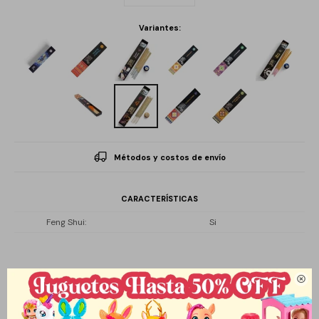
Variantes:
Métodos y costos de envío
CARACTERÍSTICAS
Feng Shui
Si

Descripción