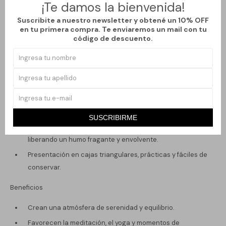
¡Te damos la bienvenida!
con la conexión espiritual y la estabilidad emocional.
Nag White Sage (Salvia Blanca): fresco y herbal,
Suscribite a nuestro newsletter y obtené un 10% OFF
en tu primera compra. Te enviaremos un mail con tu
tradicionalmente usado para la limpieza energética y la
código de descuento.
protección.
Características
Elaborados artesanalmente con la técnica masala.
Ingredientes 100% naturales, sin químicos dañinos ni
aditivos animales.
SUSCRIBIRME
Cada cono tiene una combustión lenta y duradera,
liberando un humo fragante y envolvente.
Presentación en cajas triangulares, prácticas y fáciles de
conservar.
Beneficios
Crean una atmósfera de serenidad y equilibrio.
Favorecen la meditación, el yoga y momentos de