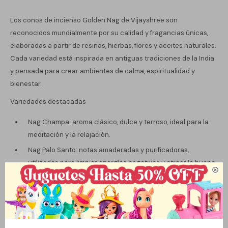
Los conos de incienso Golden Nag de Vijayshree son
reconocidos mundialmente por su calidad y fragancias únicas,
elaboradas a partir de resinas, hierbas, flores y aceites naturales.
Cada variedad está inspirada en antiguas tradiciones de la India
y pensada para crear ambientes de calma, espiritualidad y
bienestar.
Variedades destacadas
Nag Champa: aroma clásico, dulce y terroso, ideal para la
meditación y la relajación.
Nag Palo Santo: notas amaderadas y purificadoras,
utilizadas para limpiar energías negativas y atraer la buena

vibra.
Nag Sandal (Sándalo): fragancia cálida, suave y mística, que
favorece la concentración y la paz interior.
Nag Patchouli: aroma profundo, intenso y terroso, asociado