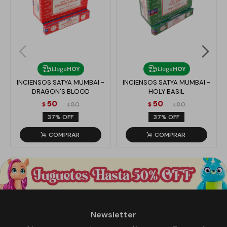
Llega
HOY
Llega
HOY
INCIENSOS SATYA MUMBAI -
INCIENSOS SATYA MUMBAI -
DRAGON'S BLOOD
HOLY BASIL
50
50
$
80
$
80
$
$
37
37
Newsletter