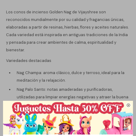
Los conos de incienso Golden Nag de Vijayshree son
reconocidos mundialmente por su calidad y fragancias únicas,
elaboradas a partir de resinas, hierbas, flores y aceites naturales.
Cada variedad está inspirada en antiguas tradiciones de la India
y pensada para crear ambientes de calma, espiritualidad y
bienestar.
Variedades destacadas
Nag Champa: aroma clásico, dulce y terroso, ideal para la
meditación y la relajación.
Nag Palo Santo: notas amaderadas y purificadoras,
utilizadas para limpiar energías negativas y atraer la buena
vibra.

Nag Sandal (Sándalo): fragancia cálida, suave y mística, que
favorece la concentración y la paz interior.
Nag Patchouli: aroma profundo, intenso y terroso, asociado