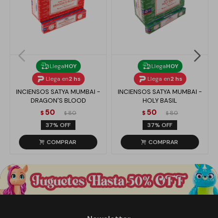
Llega
HOY
Llega
HOY
Llega en
2 hs
Llega en
2 hs
INCIENSOS SATYA MUMBAI -
INCIENSOS SATYA MUMBAI -
DRAGON'S BLOOD
HOLY BASIL
50
50
$
80
$
80
$
$
37
37