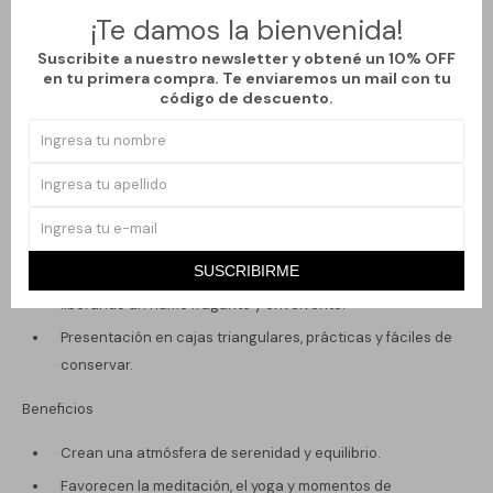
con la conexión espiritual y la estabilidad emocional.
¡Te damos la bienvenida!
Nag White Sage (Salvia Blanca): fresco y herbal,
Suscribite a nuestro newsletter y obtené un 10% OFF
tradicionalmente usado para la limpieza energética y la
en tu primera compra. Te enviaremos un mail con tu
protección.
código de descuento.
Características
Elaborados artesanalmente con la técnica masala.
Ingredientes 100% naturales, sin químicos dañinos ni
aditivos animales.
SUSCRIBIRME
Cada cono tiene una combustión lenta y duradera,
liberando un humo fragante y envolvente.
Presentación en cajas triangulares, prácticas y fáciles de
conservar.
Beneficios
Crean una atmósfera de serenidad y equilibrio.
Favorecen la meditación, el yoga y momentos de