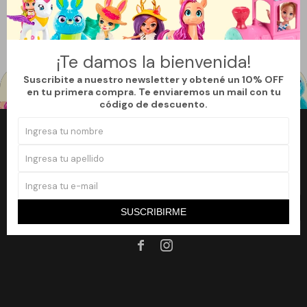
Quitar filtros
Filtrando por:
Juguetería
Labubu
Te recomendamos quitar:
Labubu
¡Te damos la bienvenida!
Suscribite a nuestro newsletter y obtené un 10% OFF
en tu primera compra. Te enviaremos un mail con tu
código de descuento.
Newsletter
¡Suscribite a nuestro newsletter y accedé a un 10% off en tu primera
compra!
SUSCRIBIRME
SUSCRIBIRME

