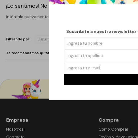
¡Lo sentimos! No hay productos en esta sección.
Inténtalo nuevamente con otros criterios de filtrado o busca en otr
Suscribite a nuestro newsletter
Quitar filtros
Filtrando por:
Juguetería
Hape
Te recomendamos quitar:
Hape
Empresa
Compra
Nosotros
Como Comprar
Contacto
Envíos y devolucion