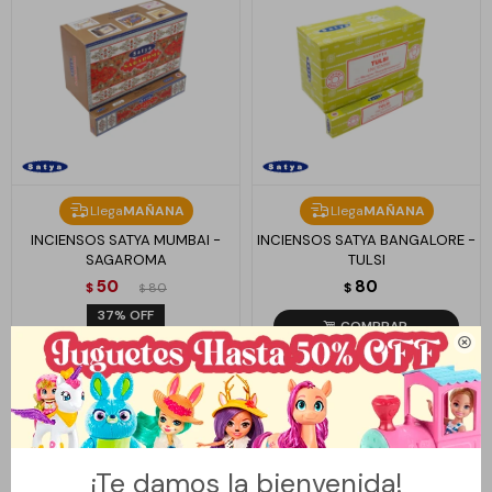
Llega
MAÑANA
Llega
MAÑANA
INCIENSOS SATYA MUMBAI -
INCIENSOS SATYA BANGALORE -
SAGAROMA
TULSI
50
80
$
80
$
$
37

¡Te damos la bienvenida!