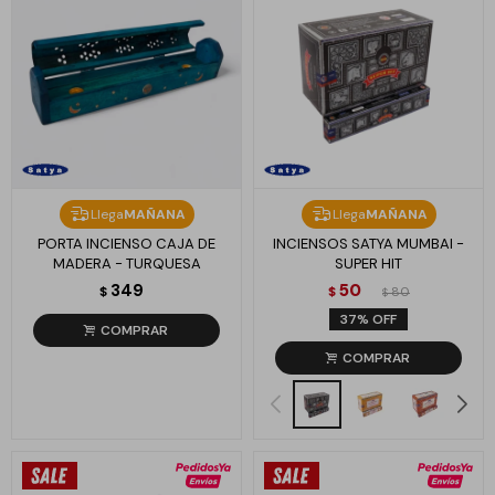
Llega
MAÑANA
Llega
MAÑANA
PORTA INCIENSO CAJA DE
INCIENSOS SATYA MUMBAI -
MADERA - TURQUESA
SUPER HIT
349
50
$
$
80
$
37