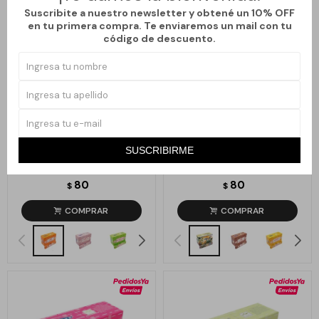
Suscribite a nuestro newsletter y obtené un 10% OFF
en tu primera compra. Te enviaremos un mail con tu
código de descuento.
Llega
MAÑANA
Llega
MAÑANA
SUSCRIBIRME
INCIENSOS SATYA BANGALORE -
INCIENSOS SATYA BANGALORE -
CHAMPA
NATURAL
80
80
$
$