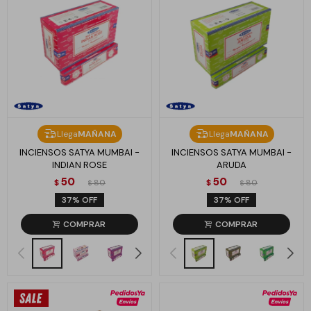
Llega
MAÑANA
Llega
MAÑANA
INCIENSOS SATYA MUMBAI -
INCIENSOS SATYA MUMBAI -
INDIAN ROSE
ARUDA
50
50
$
80
$
80
$
$
37
37