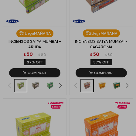
Llega
MAÑANA
Llega
MAÑANA
INCIENSOS SATYA MUMBAI -
INCIENSOS SATYA MUMBAI -
ARUDA
SAGAROMA
50
50
$
80
$
80
$
$
37
37