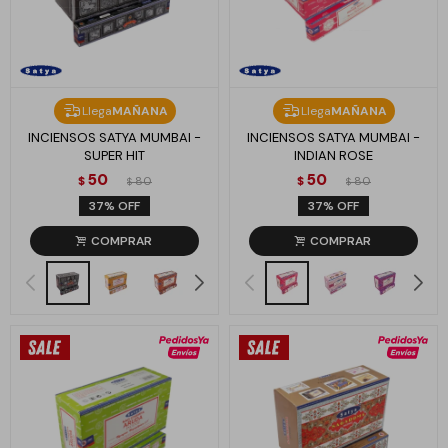
Llega
MAÑANA
Llega
MAÑANA
INCIENSOS SATYA MUMBAI -
INCIENSOS SATYA MUMBAI -
SUPER HIT
INDIAN ROSE
50
50
$
80
$
80
$
$
37
37