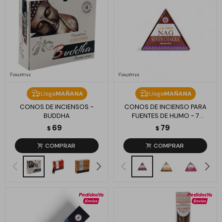
Llega
MAÑANA
Llega
MAÑANA
CONOS DE INCIENSOS -
CONOS DE INCIENSO PARA
BUDDHA
FUENTES DE HUMO - 7
CHACRAS
69
79
$
$