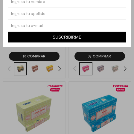
Llega
MAÑANA
Llega
MAÑANA
INCIENSOS SATYA BANGALORE -
INCIENSOS SATYA BANGALORE -
SUSCRIBIRME
NATURAL
ROSE
80
80
$
$