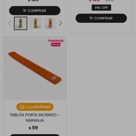
$
$
219
$
9
Llega
MAÑANA
TABLITA PORTA INCIENSO -
NARANJA
59
$