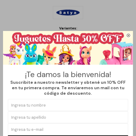
Variantes:

Métodos y costos de envío
¡Te damos la bienvenida!
CARACTERÍSTICAS
Suscribite a nuestro newsletter y obtené un 10% OFF
en tu primera compra. Te enviaremos un mail con tu
Feng Shui
Si
código de descuento.
Productos que te pueden interesar