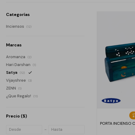
Categorías
Inciensos
(12)
Marcas
Aromanza
(2)
Hari Darshan
(1)
Satya
(12)
Vijayshree
(3)
ZENN
(1)
¿Que Regalo!
(11)
Precio
($)
PORTA INCIENSO 