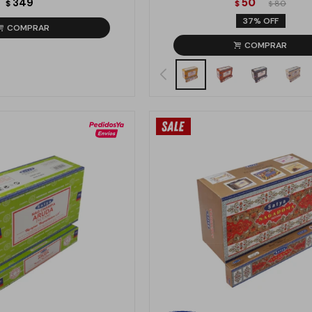
349
50
$
$
80
$
37