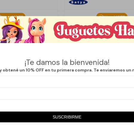
Llega
LUNES
Llega
LUNES
SATYA MUMBAI - ARUDA
INCIENSOS SATYA MUMBAI - S
50
50
$
80
$
80
$
$
37
37
¡Te damos la bienvenida!
 y obtené un 10% OFF en tu primera compra. Te enviaremos un 
SUSCRIBIRME