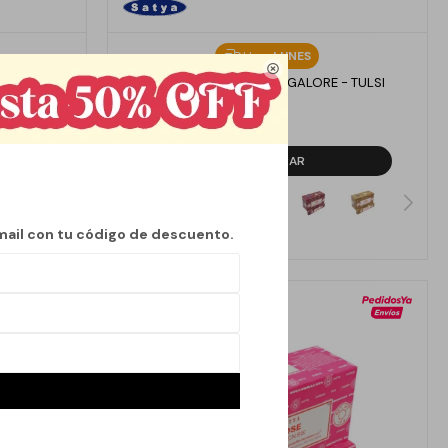
Llega
LUNES

AGAROMA
INCIENSOS SATYA BANGALORE - TULSI
80
$
mail con tu código de descuento.