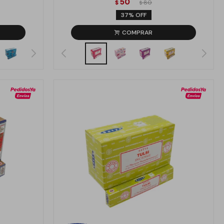
50
$
80
$
37