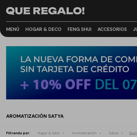
MENÚ
HOGAR & DECO
FENG SHUI
ACCESORIOS
J
AROMATIZACIÓN SATYA
Quit
Filtrando por:
Hogar & Deco
Aromatización
Satya