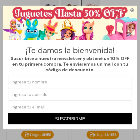

Métodos y costos de envío
¡Te damos la bienvenida!
Productos que te pueden interesar
Suscribite a nuestro newsletter y obtené un 10% OFF
en tu primera compra. Te enviaremos un mail con tu
código de descuento.
SUSCRIBIRME
Llega
LUNES
Llega
LUNES