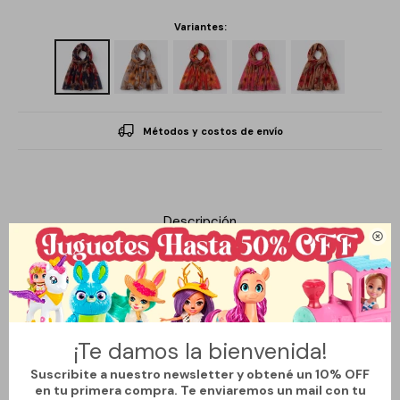
Variantes:
Métodos y costos de envío
Descripción

Este accesorio es ideal para la mujer moderna que busca añadir
un toque de frescura y estilo a su atuendo diario. Su diseño
floreado aporta un aire romántico y vibrante, perfecto para
¡Te damos la bienvenida!
cualquier ocasión, desde un día casual hasta una salida especial.
Suscribite a nuestro newsletter y obtené un 10% OFF
Fabricado en gasa, este pañuelo es ligero y suave al tacto, lo que
en tu primera compra. Te enviaremos un mail con tu