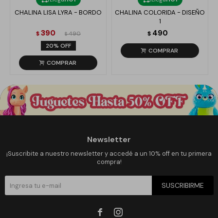
CHALINA LISA LYRA - BORDO
CHALINA COLORIDA - DISEÑO
1
390
490
$
490
$
$
20
Newsletter
¡Suscribite a nuestro newsletter y accedé a un 10% off en tu primera
compra!
SUSCRIBIRME

