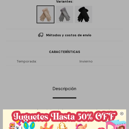
Variantes:
Métodos y costos de envío
CARACTERÍSTICAS
Temporada
Invierno
Descripción
Los Guantes Confort Abrigo de la marca Que Regalo! son la

elección perfecta para quienes buscan calidez y comodidad en
climas fríos. Diseñados sin género, estos guantes se adaptan a