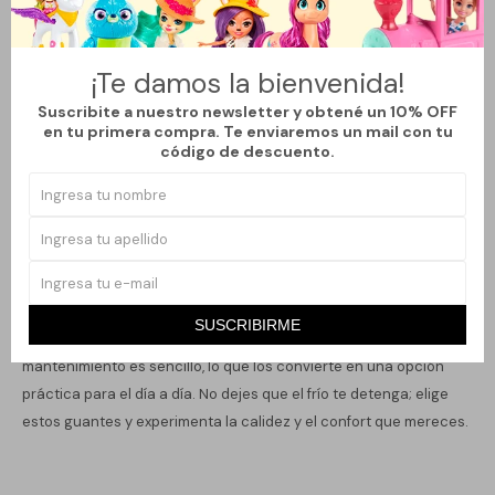
cualquier mano, ofreciendo un ajuste perfecto y una sensación
agradable al tacto. Su material suave y acogedor proporciona
una excelente protección contra el frío, permitiendo que tus
¡Te damos la bienvenida!
manos se mantengan cálidas durante todo el día.
Suscribite a nuestro newsletter y obtené un 10% OFF
en tu primera compra. Te enviaremos un mail con tu
Ideal para actividades al aire libre, como paseos, deportes o
código de descuento.
simplemente para el uso diario, estos guantes son versátiles y
funcionales. Su diseño elegante y moderno los convierte en un
accesorio que complementa cualquier atuendo, sin sacrificar la
comodidad. Además, son fáciles de combinar con bufandas y
gorros, creando un look armonioso y estilizado.
La durabilidad de los Guantes Confort Abrigo asegura que
SUSCRIBIRME
podrás disfrutar de su calidad durante muchas temporadas. Su
mantenimiento es sencillo, lo que los convierte en una opción
práctica para el día a día. No dejes que el frío te detenga; elige
estos guantes y experimenta la calidez y el confort que mereces.