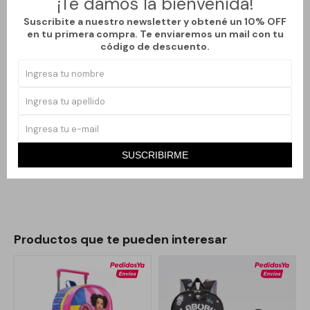
¡Te damos la bienvenida!
atractivo se adapta a cualquier look, permitiendo que los niños se
Suscribite a nuestro newsletter y obtené un 10% OFF
sientan cómodos y seguros.
en tu primera compra. Te enviaremos un mail con tu
código de descuento.
Este conjunto incluye una cartuchera y una lonchera,
proporcionando todo lo necesario para un día completo de
clases. La cartuchera es práctica y funcional, ideal para
mantener organizados los útiles escolares. La lonchera, por su
parte, asegura que los alimentos se mantengan frescos y listos
para disfrutar en el recreo.
SUSCRIBIRME
Productos que te pueden interesar