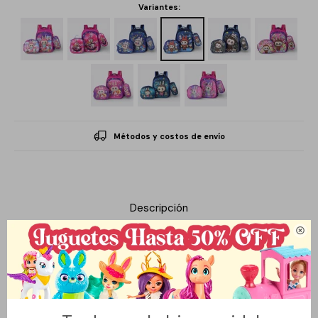
Variantes:
Métodos y costos de envío
Descripción

La mochila urbana Labubu es la elección perfecta para los
pequeños aventureros. Con una altura de 42 cm, su diseño es
ideal para acompañar a los niños en su día a día, ya sea en la
escuela o en actividades extracurriculares. Su estilo moderno y