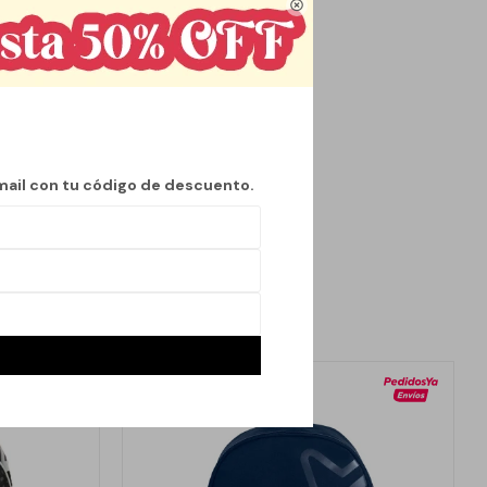

tura de 42 cm, su
es extracurriculares.
an cómodos y seguros.
 un día completo de
lares. La lonchera,
reo.
mail con tu código de descuento.