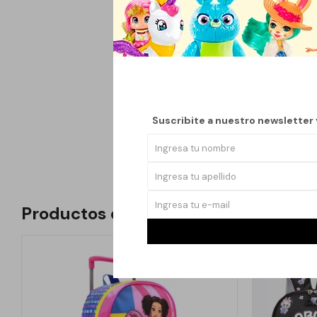
La mochila urbana Lab
diseño es ideal para a
Su estilo moderno y a
Este conjunto incluye
clases. La cartuchera 
por su parte, asegura 
Suscribite a nuestro newsletter
Productos que te pueden interesar