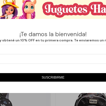
ubu es la elección perfecta para los pequeños aventureros. Con una al
compañar a los niños en su día a día, ya sea en la escuela o en actividad
tractivo se adapta a cualquier look, permitiendo que los niños se sient
 una cartuchera y una lonchera, proporcionando todo lo necesario para
es práctica y funcional, ideal para mantener organizados los útiles esco
¡Te damos la bienvenida!
que los alimentos se mantengan frescos y listos para disfrutar en el rec
 y obtené un 10% OFF en tu primera compra. Te enviaremos un 
SUSCRIBIRME