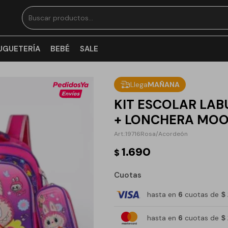
UGUETERÍA
BEBÉ
SALE
Llega
MAÑANA
KIT ESCOLAR LA
+ LONCHERA MOO
19716Rosa/Acordeón
1.690
$
Cuotas
hasta en
6
cuotas de
$
hasta en
6
cuotas de
$