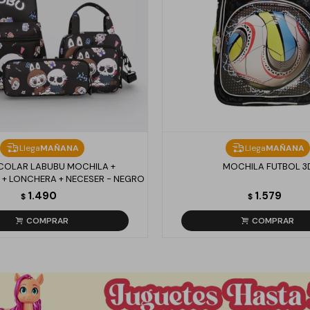
Llega
MAÑANA
Llega
MAÑANA
SCOLAR LABUBU MOCHILA +
MOCHILA FUTBOL 3
+ LONCHERA + NECESER - NEGRO
1.490
1.579
$
$