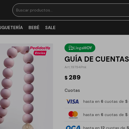
UGUETERÍA
BEBÉ
SALE
Llega
HOY
GUÍA DE CUENTAS
19794Pnk
289
$
Cuotas
hasta en
6
cuotas de
$
hasta en
6
cuotas de
$
hasta en
12
cuotas de
$