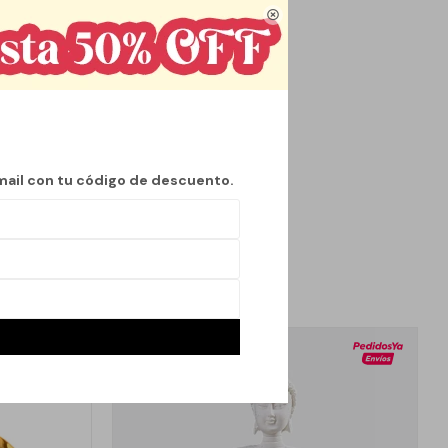

ortando movimiento,
e ambientes,
s, oficinas, locales
 valorado en
mail con tu código de descuento.