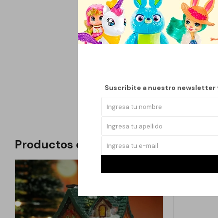
los distintos elemento
vitalidad y armonía.
Se utiliza tradiciona
ayudando a transforma
comerciales o espacio
Además de su función 
Suscribite a nuestro newsletter
prácticas espirituale
Productos que te pueden interesar