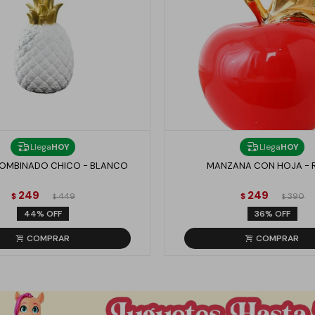
Llega
HOY
Llega
HOY
OMBINADO CHICO - BLANCO
MANZANA CON HOJA - 
249
249
$
449
$
390
$
$
44
36