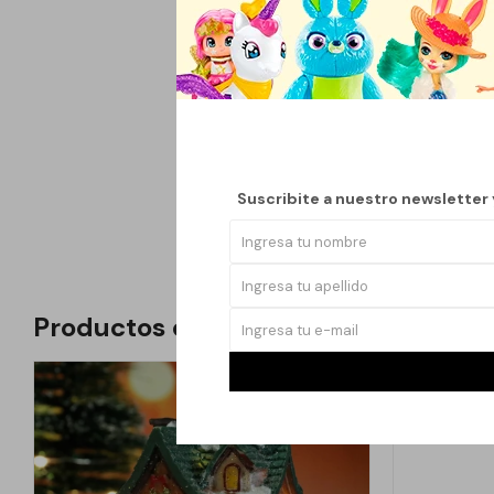
los distintos elemento
vitalidad y armonía.
Se utiliza tradiciona
ayudando a transforma
comerciales o espacio
Además de su función 
Suscribite a nuestro newsletter
prácticas espirituale
Productos que te pueden interesar