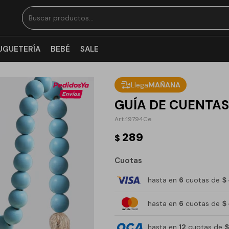
UGUETERÍA
BEBÉ
SALE
Llega
MAÑANA
GUÍA DE CUENTAS
19794Ce
289
$
Cuotas
hasta en
6
cuotas de
$
hasta en
6
cuotas de
$
hasta en
12
cuotas de
$