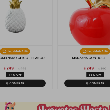
Llega
MAÑANA
Llega
MAÑANA
OMBINADO CHICO - BLANCO
MANZANA CON HOJA - 
249
249
$
449
$
390
$
$
44
36