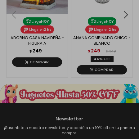
Llega
HOY
Llega
HOY
Llega en
2 hs
Llega en
2 hs
ADORNO CASA NAVIDEÑA -
ANANÁ COMBINADO CHICO -
FIGURA A
BLANCO
249
249
$
$
449
$
44
Newsletter
¡Suscribite a nuestro newsletter y accedé a un 10% off en tu primera
compra!