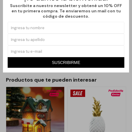
como separador energético entre ambientes, ayudando a
Suscribite a nuestro newsletter y obtené un 10% OFF
transformar energías estancadas en energía positiva y dinámica.
en tu primera compra. Te enviaremos un mail con tu
código de descuento.
Ideal para hogares, oficinas, locales comerciales o espacios
donde se busque activar prosperidad, creatividad y bienestar.
Además de su función energética, es un elemento decorativo
con fuerte carga simbólica, muy valorado en prácticas
espirituales y de armonización del espacio.
SUSCRIBIRME
Productos que te pueden interesar