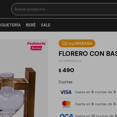
UGUETERÍA
BEBÉ
SALE
Llega
MAÑANA
FLORERO CON BA
19992Cora
490
$
Cuotas
hasta en
6
cuotas de
$
hasta en
6
cuotas de
$
hasta en
12
cuotas de
$