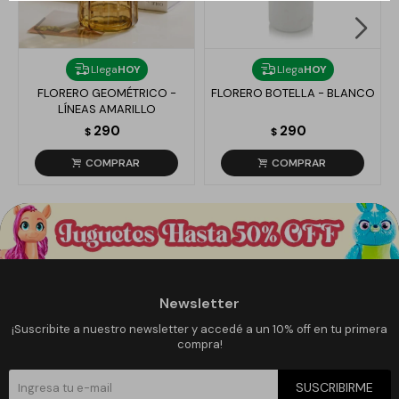
Llega
HOY
Llega
HOY
FLORERO GEOMÉTRICO -
FLORERO BOTELLA - BLANCO
LÍNEAS AMARILLO
290
290
$
$
Newsletter
¡Suscribite a nuestro newsletter y accedé a un 10% off en tu primera
compra!
SUSCRIBIRME