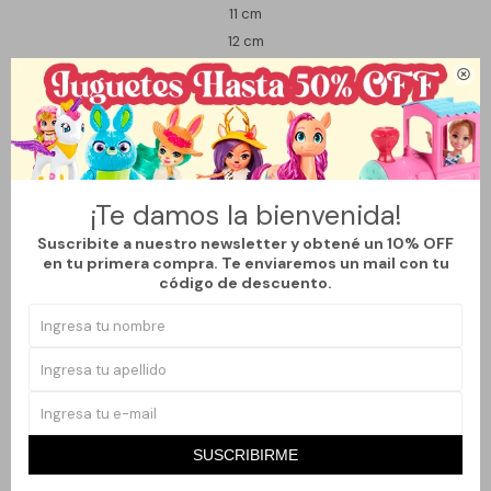
11 cm
12 cm

Variantes:
¡Te damos la bienvenida!
Métodos y costos de envío
Suscribite a nuestro newsletter y obtené un 10% OFF
en tu primera compra. Te enviaremos un mail con tu
código de descuento.
Productos que te pueden interesar
SUSCRIBIRME