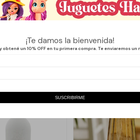
modelo cuello botella es una pieza única que aporta un toque rústico y 
ra de 42 cm y un ancho de 14 cm, su diseño estilizado y elegante se ad
s, desde lo clásico hasta lo contemporáneo.
e 13 cm y base de 14 cm lo hacen ideal para una variedad de arreglos flo
¡Te damos la bienvenida!
as luzcan en todo su esplendor.
 y obtené un 10% OFF en tu primera compra. Te enviaremos un 
SUSCRIBIRME