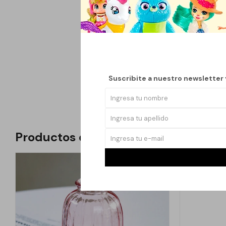
El florero de mimbre 
espacio. Con una altu
diversas decoracione
Su diámetro de boca d
que tus flores favorit
Suscribite a nuestro newsletter
Productos que te pueden interesar