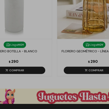
Llega
HOY
Llega
HOY
ERO BOTELLA - BLANCO
FLORERO GEOMÉTRICO - LÍNEA
290
290
$
$