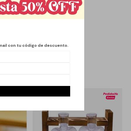
campestre a cualquier
apta perfectamente a
rales, permitiendo
mail con tu código de descuento.