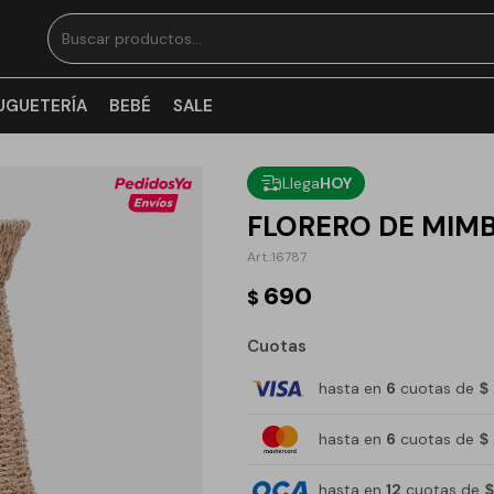
UGUETERÍA
BEBÉ
SALE
Llega
HOY
FLORERO DE MIMB
16787
690
$
Cuotas
hasta en
6
cuotas de
$
hasta en
6
cuotas de
$
hasta en
12
cuotas de
$