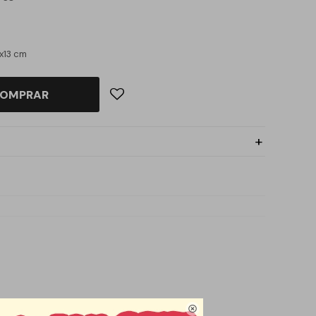
x13 cm
OMPRAR
