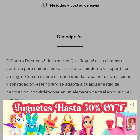
Métodos y costos de envío
Descripción
El Florero Esférico x3 de la marca Que Regalo! es la elección
perfecta para quienes buscan un toque moderno y elegante en
su hogar. Con un diseño esférico que destaca por su simplicidad
y sofisticación, este florero se adapta a cualquier estilo de
decoración, convirtiéndose en un elemento central en cualquier
espacio.

Con un diámetro de base de 15,5 cm, es ideal para exhibir plantas
naturales, aportando frescura y vida a tu entorno. Su estructura
sin tapa permite que las plantas respiren, mientras que su diseño
contemporáneo complementa tanto ambientes minimalistas