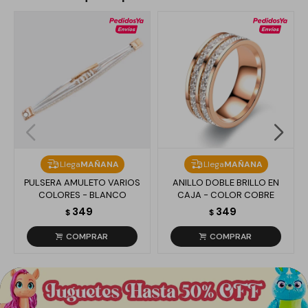
Llega
MAÑANA
Llega
MAÑANA
PULSERA AMULETO VARIOS
ANILLO DOBLE BRILLO EN
COLORES - BLANCO
CAJA - COLOR COBRE
349
349
$
$