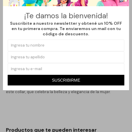
pavo real, adornado con piedras de varios colores que capturan
la luz con cada movimiento. Ideal para eventos formales o para
¡Te damos la bienvenida!
dar un toque distintivo a tu atuendo diario, este collar combina
Suscribite a nuestro newsletter y obtené un 10% OFF
con una variedad de estilos, asegurando que siempre luzcas
en tu primera compra. Te enviaremos un mail con tu
código de descuento.
sofisticada.
Las piedras generan un contraste llamativo que destaca tu
creatividad y buen gusto en moda. Este collar no solo es un
accesorio, sino una declaración de tu estilo personal. Perfecto
para llevar en ocasiones especiales o para regalar a alguien que
aprecia las joyas únicas y de gran diseño.
SUSCRIBIRME
Deja una impresión duradera y transforma cualquier look con
este collar, que celebra la belleza y elegancia de la mujer.
Productos que te pueden interesar