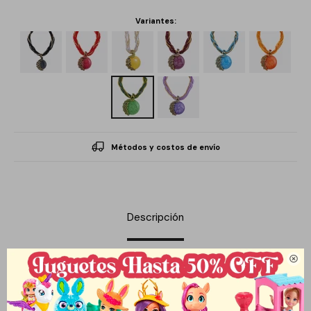
Variantes:
Métodos y costos de envío
Descripción

El collar Pavo Real de la marca Que Regalo es una pieza diseñada
para realzar la elegancia de la mujer moderna. Con un largo de
45.0 cm, este accesorio destaca por su hermoso dije en forma de