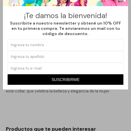
pavo real, adornado con piedras de varios colores que capturan
la luz con cada movimiento. Ideal para eventos formales o para
¡Te damos la bienvenida!
dar un toque distintivo a tu atuendo diario, este collar combina
Suscribite a nuestro newsletter y obtené un 10% OFF
con una variedad de estilos, asegurando que siempre luzcas
en tu primera compra. Te enviaremos un mail con tu
código de descuento.
sofisticada.
Las piedras generan un contraste llamativo que destaca tu
creatividad y buen gusto en moda. Este collar no solo es un
accesorio, sino una declaración de tu estilo personal. Perfecto
para llevar en ocasiones especiales o para regalar a alguien que
aprecia las joyas únicas y de gran diseño.
SUSCRIBIRME
Deja una impresión duradera y transforma cualquier look con
este collar, que celebra la belleza y elegancia de la mujer.
Productos que te pueden interesar