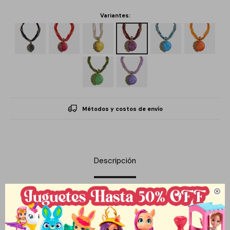
Variantes:
Métodos y costos de envío
Descripción

El collar Pavo Real de la marca Que Regalo es una pieza diseñada
para realzar la elegancia de la mujer moderna. Con un largo de
45.0 cm, este accesorio destaca por su hermoso dije en forma de