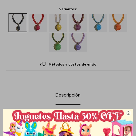
Variantes:
Métodos y costos de envío
Descripción

El collar Pavo Real de la marca Que Regalo es una pieza diseñada
para realzar la elegancia de la mujer moderna. Con un largo de
45.0 cm, este accesorio destaca por su hermoso dije en forma de