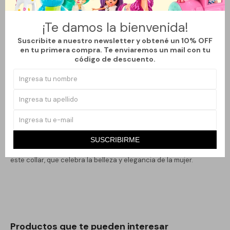
pavo real, adornado con piedras de varios colores que capturan
la luz con cada movimiento. Ideal para eventos formales o para
¡Te damos la bienvenida!
dar un toque distintivo a tu atuendo diario, este collar combina
Suscribite a nuestro newsletter y obtené un 10% OFF
con una variedad de estilos, asegurando que siempre luzcas
en tu primera compra. Te enviaremos un mail con tu
código de descuento.
sofisticada.
Las piedras generan un contraste llamativo que destaca tu
creatividad y buen gusto en moda. Este collar no solo es un
accesorio, sino una declaración de tu estilo personal. Perfecto
para llevar en ocasiones especiales o para regalar a alguien que
aprecia las joyas únicas y de gran diseño.
SUSCRIBIRME
Deja una impresión duradera y transforma cualquier look con
este collar, que celebra la belleza y elegancia de la mujer.
Productos que te pueden interesar